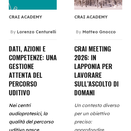
CRAI ACADEMY
CRAI ACADEMY
By
Lorenzo Centurelli
By
Matteo Gnocco
DATI, AZIONI E
CRAI MEETING
COMPETENZE: UNA
2026: IN
GESTIONE
LAPPONIA PER
ATTENTA DEL
LAVORARE
PERCORSO
SULL’ASCOLTO DI
UDITIVO
DOMANI
Nei centri
Un contesto diverso
audioprotesici, la
per un obiettivo
qualità del percorso
preciso:
uditivo nasce
approfondire